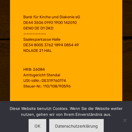
Bank für Kirche und Diakonie eG
DE44 3506 0190 1900 142010
GENO DE D1 DKD
———————–
Saalesparkasse Halle
DE34 8005 3762 1894 0854 49
NOLADE 21 HAL
HRB: 26084
Amtsgericht Stendal
USt-IdNr.: DE319760174
Steuer-Nr.: 110/108/90596
Diese Website benutzt Cookies. Wenn Sie die Website weiter
alpha-Tischlerei Halle GmbH
nutzen, gehen wir von Ihrem Einverständnis aus.
OK
Datenschutzerklärung