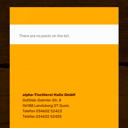
There are no posts on the list.
Datenschutzerklärung
Impressum
Kontakt
alpha-Tischlerei Halle GmbH
Gottlieb-Daimler-Str. 8
06188 Landsberg OT Queis
Telefon 034602 52423
Telefax 034602 52425
info@alpha-tischlerei-halle.de